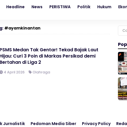
Headline
News
PERISTIWA
Politik
Hukum
Eko
g:
#ayamkinantan
Cari
untu
Pop
PSMS Medan Tak Gentar! Tekad Bajak Laut
Hijau: Curi 3 Poin di Markas Persikad demi
Bertahan di Liga 2
4 April 2026
Olahraga
k Jurnalistik
Pedoman Media Siber
Privacy Policy
Reda