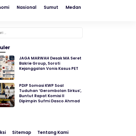
nomi
Nasional
Sumut
Medan
Kesehatan
Sosial
k:
uler
JAGA MARWAH Desak MA Seret
Bakrie Group, Soroti
Kejanggalan Vonis Kasus PET
PDIP Somasi KWP Soal
Tuduhan ‘Gerombolan Sirkus’,
Buntut Rapat Komisi II
Dipimpin Sufmi Dasco Ahmad
ksi
Sitemap
Tentang Kami