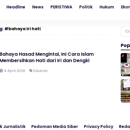
Headline
News
PERISTIWA
Politik
Hukum
Eko
g:
#bahaya iri hati
Cari
untu
Pop
Bahaya Hasad Mengintai, Ini Cara Islam
Membersihkan Hati dari Iri dan Dengki
4 April 2026
Edukasi
k Jurnalistik
Pedoman Media Siber
Privacy Policy
Reda