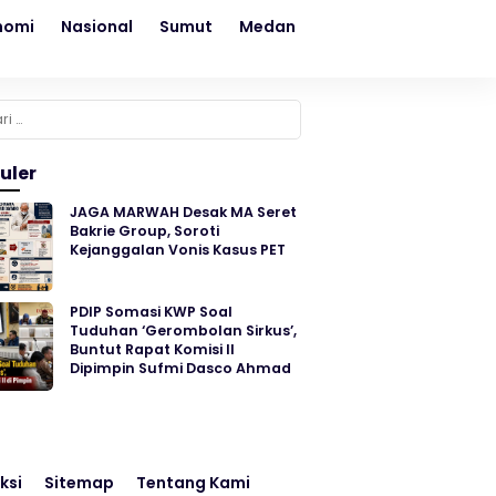
nomi
Nasional
Sumut
Medan
Kesehatan
Sosial
k:
uler
JAGA MARWAH Desak MA Seret
Bakrie Group, Soroti
Kejanggalan Vonis Kasus PET
PDIP Somasi KWP Soal
Tuduhan ‘Gerombolan Sirkus’,
Buntut Rapat Komisi II
Dipimpin Sufmi Dasco Ahmad
ksi
Sitemap
Tentang Kami