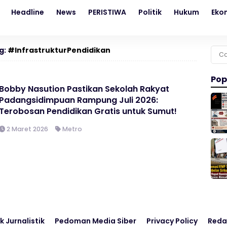
Headline
News
PERISTIWA
Politik
Hukum
Eko
g:
#InfrastrukturPendidikan
Cari
untu
Pop
Bobby Nasution Pastikan Sekolah Rakyat
Padangsidimpuan Rampung Juli 2026:
Terobosan Pendidikan Gratis untuk Sumut!
2 Maret 2026
Metro
k Jurnalistik
Pedoman Media Siber
Privacy Policy
Reda