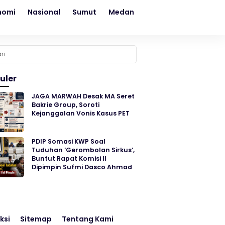
nomi
Nasional
Sumut
Medan
Kesehatan
Sosial
k:
uler
JAGA MARWAH Desak MA Seret
Bakrie Group, Soroti
Kejanggalan Vonis Kasus PET
PDIP Somasi KWP Soal
Tuduhan ‘Gerombolan Sirkus’,
Buntut Rapat Komisi II
Dipimpin Sufmi Dasco Ahmad
ksi
Sitemap
Tentang Kami