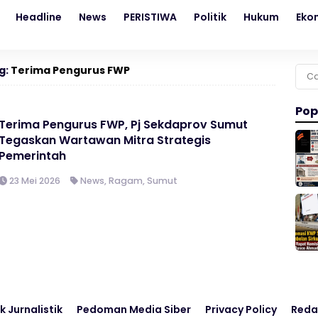
Headline
News
PERISTIWA
Politik
Hukum
Eko
g:
Terima Pengurus FWP
Cari
untu
Pop
Terima Pengurus FWP, Pj Sekdaprov Sumut
Tegaskan Wartawan Mitra Strategis
Pemerintah
23 Mei 2026
News
,
Ragam
,
Sumut
k Jurnalistik
Pedoman Media Siber
Privacy Policy
Reda