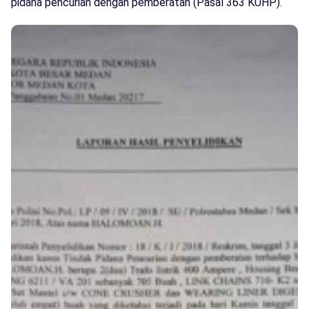
pidana pencurian dengan pemberatan (Pasal 363 KUHP).