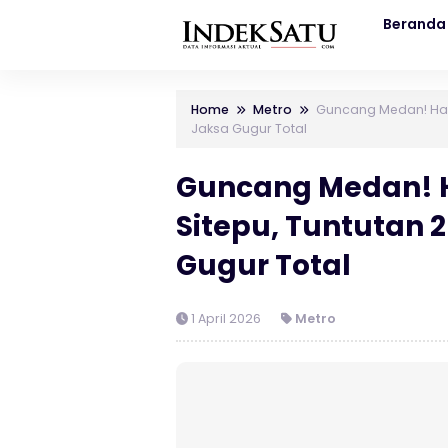
Beranda
Home
Metro
Guncang Medan! Hak
Jaksa Gugur Total
Guncang Medan! 
Sitepu, Tuntutan 
Gugur Total
1 April 2026
Metro