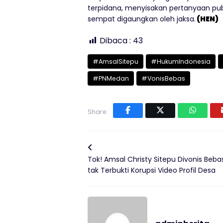
terpidana, menyisakan pertanyaan pub
sempat digaungkan oleh jaksa.
(HEN)
Dibaca :
43
#AmsalSitepu
#HukumIndonesia
#PNMedan
#VonisBebas
Share:
Tok! Amsal Christy Sitepu Divonis Beba
tak Terbukti Korupsi Video Profil Desa