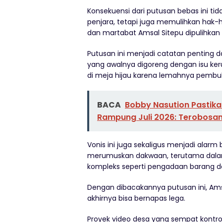
Konsekuensi dari putusan bebas ini 
penjara, tetapi juga memulihkan hak-
dan martabat Amsal Sitepu dipulihka
Putusan ini menjadi catatan penting 
yang awalnya digoreng dengan isu keru
di meja hijau karena lemahnya pembuk
BACA
Bobby Nasution Pastik
Rampung Juli 2026: Terobosan
Vonis ini juga sekaligus menjadi alarm
merumuskan dakwaan, terutama dalam
kompleks seperti pengadaan barang da
Dengan dibacakannya putusan ini, Ams
akhirnya bisa bernapas lega.
Proyek video desa yang sempat kontrov