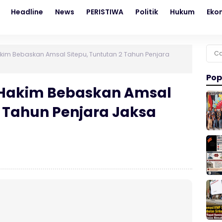
Headline
News
PERISTIWA
Politik
Hukum
Eko
Cari
im Bebaskan Amsal Sitepu, Tuntutan 2 Tahun Penjara
untu
Pop
Hakim Bebaskan Amsal
2 Tahun Penjara Jaksa