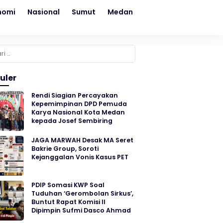
nomi
Nasional
Sumut
Medan
Kesehatan
Sosial
k:
uler
Rendi Siagian Percayakan
Kepemimpinan DPD Pemuda
Karya Nasional Kota Medan
kepada Josef Sembiring
JAGA MARWAH Desak MA Seret
Bakrie Group, Soroti
Kejanggalan Vonis Kasus PET
PDIP Somasi KWP Soal
Tuduhan ‘Gerombolan Sirkus’,
Buntut Rapat Komisi II
Dipimpin Sufmi Dasco Ahmad