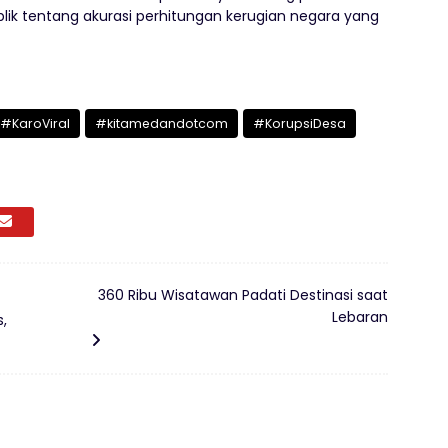
lik tentang akurasi perhitungan kerugian negara yang
#KaroViral
#kitamedandotcom
#KorupsiDesa
360 Ribu Wisatawan Padati Destinasi saat
Lebaran
s,