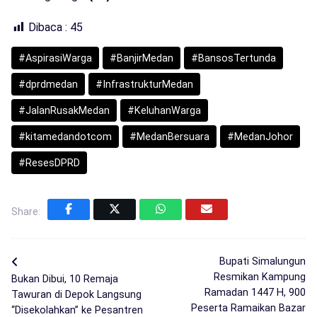
Dibaca :
45
#AspirasiWarga
#BanjirMedan
#BansosTertunda
#dprdmedan
#InfrastrukturMedan
#JalanRusakMedan
#KeluhanWarga
#kitamedandotcom
#MedanBersuara
#MedanJohor
#ResesDPRD
Share:
Bupati Simalungun
Resmikan Kampung
Bukan Dibui, 10 Remaja
Ramadan 1447 H, 900
Tawuran di Depok Langsung
Peserta Ramaikan Bazar
“Disekolahkan” ke Pesantren