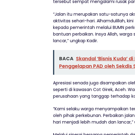
tersebut sempat mengalami rusak pa
“Jalan itu merupakan satu-satunya a
aktivitas sehari-hari. Alhamdulillah, ki
kepada pemerintah melalui BUMN per
bantuan perbaikan. Insya Allah, warg
lancar,” ungkap Kadir.
BACA
Skandal ‘Bisnis Kuda’ 
Penggelapan PAD oleh Sekdis 
Apresiasi senada juga disampaikan ole
seperti di kawasan Cot Girek, Aceh. 
perusahaan yang tanggap terhadap kondi
“Kami selaku warga menyampaikan teri
oleh pihak perkebunan. Perbaikan jala
hari menjadi lebih mudah dan lancar,” 
Melalui sinergi bersama pemerintah d