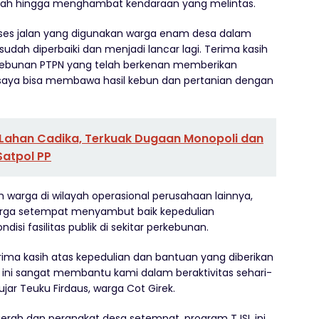
rah hingga menghambat kendaraan yang melintas.
kses jalan yang digunakan warga enam desa dalam
ni sudah diperbaiki dan menjadi lancar lagi. Terima kasih
kebunan PTPN yang telah berkenan memberikan
a saya bisa membawa hasil kebun dan pertanian dengan
di Lahan Cadika, Terkuak Dugaan Monopoli dan
Satpol PP
h warga di wilayah operasional perusahaan lainnya,
Warga setempat menyambut baik kepedulian
si fasilitas publik di sekitar perkebunan.
ma kasih atas kepedulian dan bantuan yang diberikan
n ini sangat membantu kami dalam beraktivitas sehari-
ujar Teuku Firdaus, warga Cot Girek.
aerah dan perangkat desa setempat, program TJSL ini