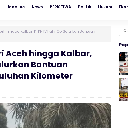
Headline
News
PERISTIWA
Politik
Hukum
Eko
Cari
ceh hingga Kalbar, PTPN IV PalmCo Salurkan Bantuan
untu
Pop
i Aceh hingga Kalbar,
alurkan Bantuan
uluhan Kilometer