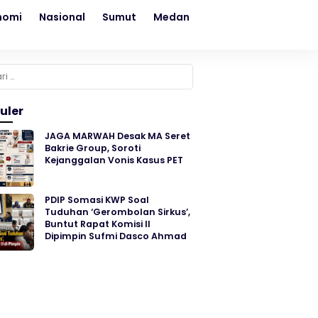
nomi
Nasional
Sumut
Medan
Kesehatan
Sosial
k:
uler
JAGA MARWAH Desak MA Seret
Bakrie Group, Soroti
Kejanggalan Vonis Kasus PET
PDIP Somasi KWP Soal
Tuduhan ‘Gerombolan Sirkus’,
Buntut Rapat Komisi II
Dipimpin Sufmi Dasco Ahmad