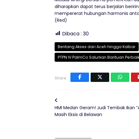
diharapkan dapat terus berjalan berir
mempererat hubungan harmonis antar
(Red)
Dibaca :
30
Bentang Akses dari Aceh hingga Kalbar
PTPN IV PalmCo Salurkan Bantuan Perbai
Share:
HMI Medan Geram! Judi Tembak Ikan “
Masih Eksis di Belawan