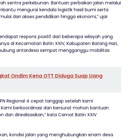
ah sentra perkebunan. Bantuan perbaikan jalan melalui
bantu mengurai kendala logistik hasil bumi serta
mulai dari akses pendidikan hingga ekonomi,” ujar
endapat respons positif dari beberapa wilayah yang
nya di Kecamatan Batin XXIV, Kabupaten Batang Hari,
ghubung antardesa sempat mengganggu mobilitas
gkat Ondim Kena OTT Diduga Suap Uang
TPN Regional 4 cepat tanggap setelah kami
n. Kami berkoordinasi dan bersurat mohon bantuan
on dan direalisasikan,” kata Camat Batin XXIV
ikan, kondisi jalan yang menghubungkan enam desa