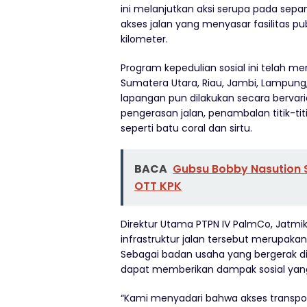
ini melanjutkan aksi serupa pada sep
akses jalan yang menyasar fasilitas pu
kilometer.
Program kepedulian sosial ini telah 
Sumatera Utara, Riau, Jambi, Lampung
lapangan pun dilakukan secara bervar
pengerasan jalan, penambalan titik-ti
seperti batu coral dan sirtu.
BACA
Gubsu Bobby Nasution S
OTT KPK
Direktur Utama PTPN IV PalmCo, Jatmi
infrastruktur jalan tersebut merupaka
Sebagai badan usaha yang bergerak di
dapat memberikan dampak sosial yang 
“Kami menyadari bahwa akses transp