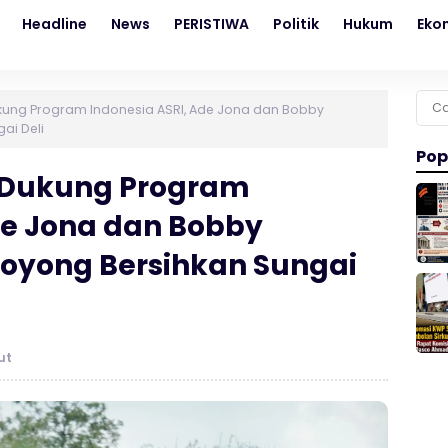
Headline
News
PERISTIWA
Politik
Hukum
Eko
Cari
 Dukung Program Indonesia ASRI, Ade Jona dan Bobby
untu
ai Deli
Pop
 : Dukung Program
de Jona dan Bobby
Royong Bersihkan Sungai
ut