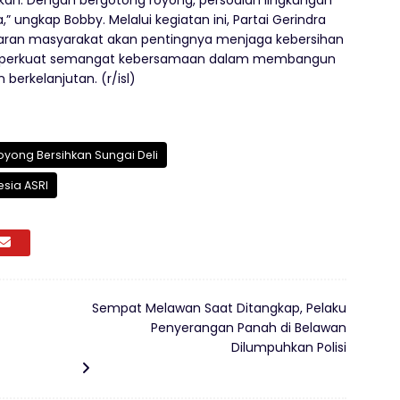
lakkan. Dengan bergotong royong, persoalan lingkungan
 ungkap Bobby. Melalui kegiatan ini, Partai Gerindra
ran masyarakat akan pentingnya menjaga kebersihan
memperkuat semangat kebersamaan dalam membangun
berkelanjutan. (r/isl)
yong Bersihkan Sungai Deli
esia ASRI
Sempat Melawan Saat Ditangkap, Pelaku
Penyerangan Panah di Belawan
Dilumpuhkan Polisi