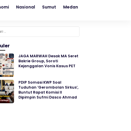
nomi
Nasional
Sumut
Medan
Kesehatan
Sosial
k:
uler
JAGA MARWAH Desak MA Seret
Bakrie Group, Soroti
Kejanggalan Vonis Kasus PET
PDIP Somasi KWP Soal
Tuduhan ‘Gerombolan Sirkus’,
Buntut Rapat Komisi II
Dipimpin Sufmi Dasco Ahmad