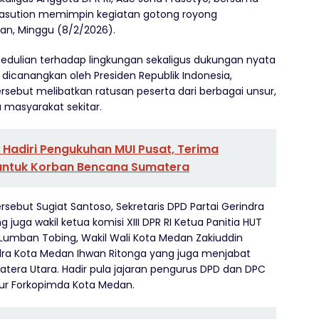
Nasution memimpin kegiatan gotong royong
an, Minggu (8/2/2026).
epedulian terhadap lingkungan sekaligus dukungan nyata
dicanangkan oleh Presiden Republik Indonesia,
ersebut melibatkan ratusan peserta dari berbagai unsur,
a masyarakat sekitar.
Hadiri Pengukuhan MUI Pusat, Terima
i untuk Korban Bencana Sumatera
ebut Sugiat Santoso, Sekretaris DPD Partai Gerindra
juga wakil ketua komisi XIII DPR RI Ketua Panitia HUT
t Lumban Tobing, Wakil Wali Kota Medan Zakiuddin
ndra Kota Medan Ihwan Ritonga yang juga menjabat
atera Utara. Hadir pula jajaran pengurus DPD dan DPC
nsur Forkopimda Kota Medan.