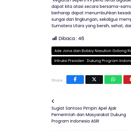
“Kegiatan seperti ini perlu terus diga
dapat kita atasi secara bersama-sama,”
berharap dapat menumbuhkan kesada
sungai dan lingkungan, sekaligus 
Sumatera Utara yang bersih, sehat, dan 
Dibaca :
46
Ade Jona dan Bobby Nasution Gotong Ro
Intruksi Presiden : Dukung Program Indon
Share:
Sugiat Santoso Pimpin Apel Ajak
Pemerintah dan Masyarakat Dukung
Program Indonesia ASRI