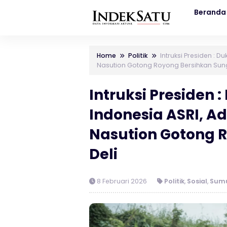
Beranda
Home
Politik
Intruksi Presiden :
Nasution Gotong Royong Bersihkan Sung
Intruksi Presiden
Indonesia ASRI, A
Nasution Gotong 
Deli
8 Februari 2026
Politik
,
Sosial
,
Sum