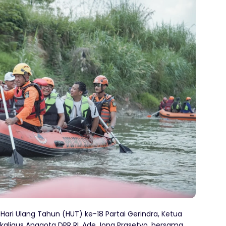
ari Ulang Tahun (HUT) ke-18 Partai Gerindra, Ketua
kaligus Anggota DPR RI, Ade Jona Prasetyo, bersama