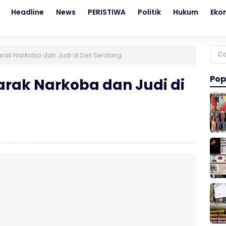
Headline
News
PERISTIWA
Politik
Hukum
Eko
Cari
arak Narkoba dan Judi di Deli Serdang
untu
Pop
arak Narkoba dan Judi di