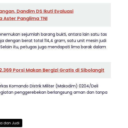
angan, Dandim DS Ikuti Evaluasi
Aster Panglima TNI
emukan sejumlah barang bukti, antara lain satu tas
a dengan berat total 114,4 gram, satu unit mesin judi
u. Selain itu, petugas juga mendapati lima barak dalam
2.369 Porsi Makan Bergizi Gratis di Sibolangit
kas Komando Distrik Militer (Makodim) 0204/Deli
egiatan penggerebekan berlangsung aman dan tanpa
a dan Judi