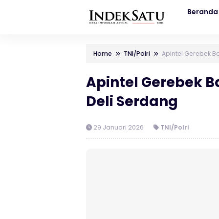
Beranda
Home
TNI/Polri
Apintel Gerebek B
Apintel Gerebek B
Deli Serdang
29 Januari 2026
TNI/Polri