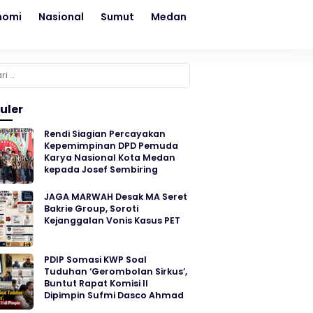
nomi
Nasional
Sumut
Medan
Kesehatan
Sosial
k:
uler
Rendi Siagian Percayakan
Kepemimpinan DPD Pemuda
Karya Nasional Kota Medan
kepada Josef Sembiring
JAGA MARWAH Desak MA Seret
Bakrie Group, Soroti
Kejanggalan Vonis Kasus PET
PDIP Somasi KWP Soal
Tuduhan ‘Gerombolan Sirkus’,
Buntut Rapat Komisi II
Dipimpin Sufmi Dasco Ahmad