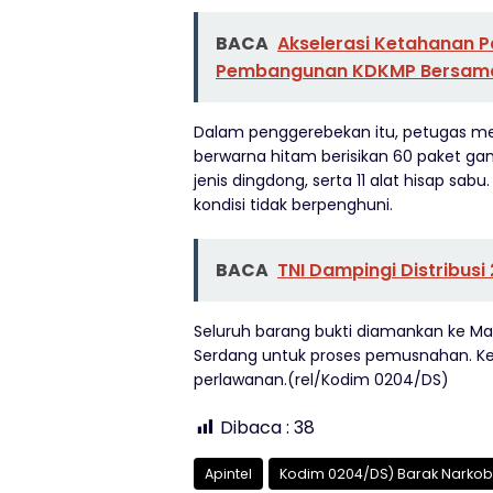
BACA
Akselerasi Ketahanan P
Pembangunan KDKMP Bersama 
Dalam penggerebekan itu, petugas men
berwarna hitam berisikan 60 paket ganj
jenis dingdong, serta 11 alat hisap sab
kondisi tidak berpenghuni.
BACA
TNI Dampingi Distribusi 
Seluruh barang bukti diamankan ke Mar
Serdang untuk proses pemusnahan. K
perlawanan.(rel/Kodim 0204/DS)
Dibaca :
38
Apintel
Kodim 0204/DS) Barak Narkob