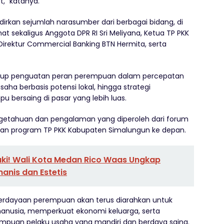
,” katanya.
kan sejumlah narasumber dari berbagai bidang, di
t sekaligus Anggota DPR RI Sri Meliyana, Ketua TP PKK
 Direktur Commercial Banking BTN Hermita, serta
kup penguatan peran perempuan dalam percepatan
a berbasis potensi lokal, hingga strategi
ersaing di pasar yang lebih luas.
etahuan dan pengalaman yang diperoleh dari forum
an program TP PKK Kabupaten Simalungun ke depan.
aki! Wali Kota Medan Rico Waas Ungkap
nis dan Estetis
rdayaan perempuan akan terus diarahkan untuk
anusia, memperkuat ekonomi keluarga, serta
empuan pelaku usaha yang mandiri dan berdaya saing.