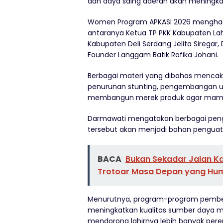
dan daya saing daerah akan meningkat
Women Program APKASI 2026 menghadir
antaranya Ketua TP PKK Kabupaten Laha
Kabupaten Deli Serdang Jelita Siregar,
Founder Langgam Batik Rafika Johani.
Berbagai materi yang dibahas menca
penurunan stunting, pengembangan usah
membangun merek produk agar mampu b
Darmawati mengatakan berbagai peng
tersebut akan menjadi bahan penguat
BACA
Bukan Sekadar Jalan K
Trotoar Masa Depan yang Huma
Menurutnya, program-program pembe
meningkatkan kualitas sumber daya m
mendorong lahirnya lebih banyak per