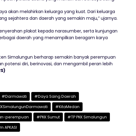
a akan melahirkan keluarga yang kuat. Dari keluarga
ang sejahtera dan daerah yang semakin maju,” ujarnya.
 penyerahan plakat kepada narasumber, serta kunjungan
berbagai daerah yang menampilkan beragam karya
paten Simalungun berharap semakin banyak perempuan
otensi diri, berinovasi, dan mengambil peran lebih
RS)
#Darmawati
#Daya Saing Daerah
KKSimalungunDarmawati
#KitaMedan
n-perempuan
#PKK Sumut
#TP PKK Simalungun
m APKASI