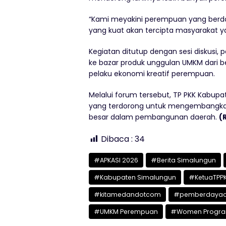
“Kami meyakini perempuan yang berday
yang kuat akan tercipta masyarakat y
Kegiatan ditutup dengan sesi diskusi,
ke bazar produk unggulan UMKM dari 
pelaku ekonomi kreatif perempuan.
Melalui forum tersebut, TP PKK Kabu
yang terdorong untuk mengembangkan p
besar dalam pembangunan daerah.
(
Dibaca :
34
#APKASI 2026
#Berita Simalungun
#Kabupaten Simalungun
#KetuaTPP
#kitamedandotcom
#pemberdayaa
#UMKM Perempuan
#Women Progra