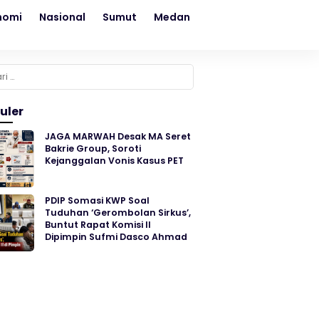
nomi
Nasional
Sumut
Medan
Kesehatan
Sosial
k:
uler
JAGA MARWAH Desak MA Seret
Bakrie Group, Soroti
Kejanggalan Vonis Kasus PET
PDIP Somasi KWP Soal
Tuduhan ‘Gerombolan Sirkus’,
Buntut Rapat Komisi II
Dipimpin Sufmi Dasco Ahmad